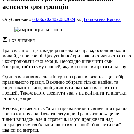
аспекти для гравців
Опубліковано
03.06.2024
02.08.2024
від
Гошовська Каріна
Орієнтовний
1 хв читання
час
читання
Гра в казино – це завжди ризикована справа, особливо коли
мова йде про гроші. Для успішної гри важливо мати стратегію
і контролювати свої емоції. Необхідно визначити свій
банкрол, тобто суму грошей, яку ви готові витратити на гру.
Один з важливих аспектів гри на гроші в казино – це вибір
правильного гравця. Важливо обирати тільки надійні та
ліцензовані казино, щоб уникнути шахрайства та втрати
грошей. Також варто звернути увагу на рейтинги та відгуки
інших гравців.
Необхідно також пам”ятати про важливість вивчення правил
гри та вміння аналізувати ситуацію. Гра в казино – це не
тільки випадок, але й стратегія. Варто працювати над
покращенням своїх навичок та вмінь, щоб збільшити свої
шанси на виграш.