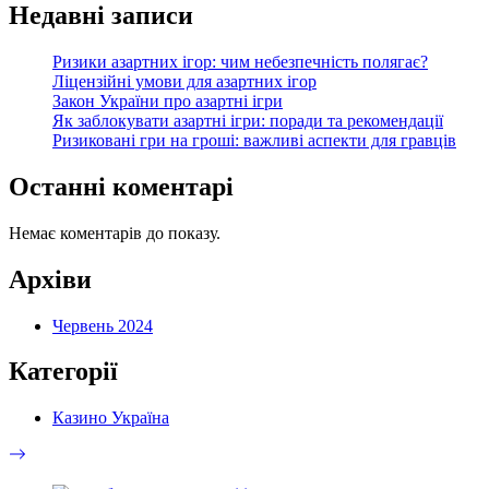
Недавні записи
Ризики азартних ігор: чим небезпечність полягає?
Ліцензійні умови для азартних ігор
Закон України про азартні ігри
Як заблокувати азартні ігри: поради та рекомендації
Ризиковані гри на гроші: важливі аспекти для гравців
Останні коментарі
Немає коментарів до показу.
Архіви
Червень 2024
Категорії
Казино Україна