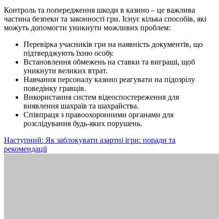
Контроль та попередження шкоди в казино – це важлива
частина безпеки та законності гри. Існує кілька способів, які
можуть допомогти уникнути можливих проблем:
Перевірка учасників гри на наявність документів, що
підтверджують їхню особу.
Встановлення обмежень на ставки та виграші, щоб
уникнути великих втрат.
Навчання персоналу казино реагувати на підозрілу
поведінку гравців.
Використання систем відеоспостереження для
виявлення шахраїв та шахрайства.
Співпраця з правоохоронними органами для
розслідування будь-яких порушень.
Навігація
Наступний:
Як заблокувати азартні ігри: поради та
рекомендації
записів