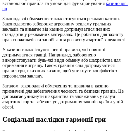
встановлює правила та умови для функціонування
казино pin-
up
.
Законодавчі обмеження також стосуються реклами казино.
Законодавство забороняє агресивну рекламу гральних
закладів та вимагає від казино дотримуватися певних
стандартів у рекламних матеріалах. Це робиться для захисту
прав споживачів та запобігання розвитку азартної залежності.
У казино також існують певні правила, які повинні
дотримуватися гравці. Наприклад, заборонено
використовувати будь-які види обману або шахрайства для
отримання виграшу. Також гравцям слід дотримуватися
правил гри, вказаних казино, щоб уникнути конфліктів з
персоналом закладу.
Загалом, законодавчі обмеження та правила в казино
призначені для забезпечення чесності та безпеки гравців. Це
допомагає уникнути шахрайства та зловживань у галузі
азартних ігор та забезпечує дотримання законів країни у цій
сфері.
Соціальні наслідки гармонії гри