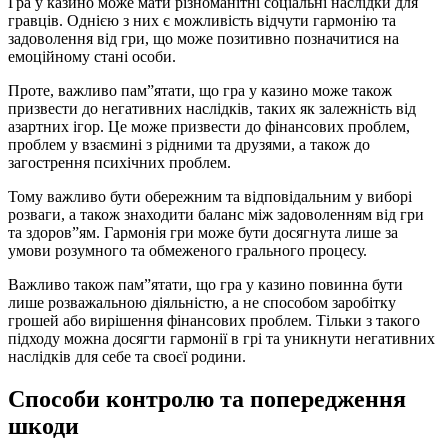
Гра у казино може мати різноманітні соціальні наслідки для
гравців. Однією з них є можливість відчути гармонію та
задоволення від гри, що може позитивно позначитися на
емоційному стані особи.
Проте, важливо пам”ятати, що гра у казино може також
призвести до негативних наслідків, таких як залежність від
азартних ігор. Це може призвести до фінансових проблем,
проблем у взаємині з рідними та друзями, а також до
загострення психічних проблем.
Тому важливо бути обережним та відповідальним у виборі
розваги, а також знаходити баланс між задоволенням від гри
та здоров”ям. Гармонія гри може бути досягнута лише за
умови розумного та обмеженого грального процесу.
Важливо також пам”ятати, що гра у казино повинна бути
лише розважальною діяльністю, а не способом заробітку
грошей або вирішення фінансових проблем. Тільки з такого
підходу можна досягти гармонії в грі та уникнути негативних
наслідків для себе та своєї родини.
Способи контролю та попередження
шкоди