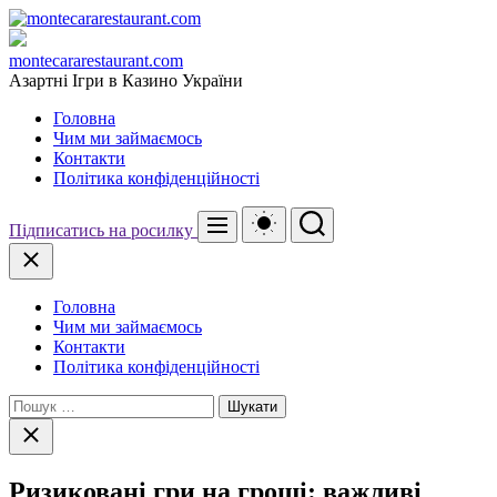
Перейти
до
вмісту
montecararestaurant.com
Азартні Ігри в Казино України
Головна
Чим ми займаємось
Контакти
Політика конфіденційності
Перемикач
Пошук
Меню
Підписатись на росилку
кольорового
режиму
Закрити
Головна
Чим ми займаємось
Контакти
Політика конфіденційності
Пошук:
Закрити
пошук
Ризиковані гри на гроші: важливі