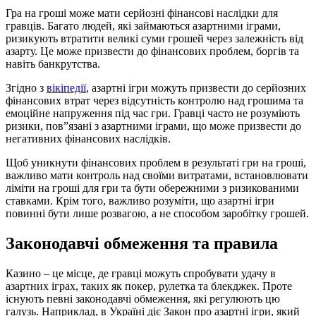
Гра на гроші може мати серйозні фінансові наслідки для
гравців. Багато людей, які займаються азартними іграми,
ризикують втратити великі суми грошей через залежність від
азарту. Це може призвести до фінансових проблем, боргів та
навіть банкрутства.
Згідно з
вікіпедії
, азартні ігри можуть призвести до серйозних
фінансових втрат через відсутність контролю над грошима та
емоційне напруження під час гри. Гравці часто не розуміють
ризики, пов”язані з азартними іграми, що може призвести до
негативних фінансових наслідків.
Щоб уникнути фінансових проблем в результаті гри на гроші,
важливо мати контроль над своїми витратами, встановлювати
ліміти на гроші для гри та бути обережними з ризикованими
ставками. Крім того, важливо розуміти, що азартні ігри
повинні бути лише розвагою, а не способом заробітку грошей.
Законодавчі обмеження та правила
Казино – це місце, де гравці можуть спробувати удачу в
азартних іграх, таких як покер, рулетка та блекджек. Проте
існують певні законодавчі обмеження, які регулюють цю
галузь. Наприклад, в Україні діє Закон про азартні ігри, який