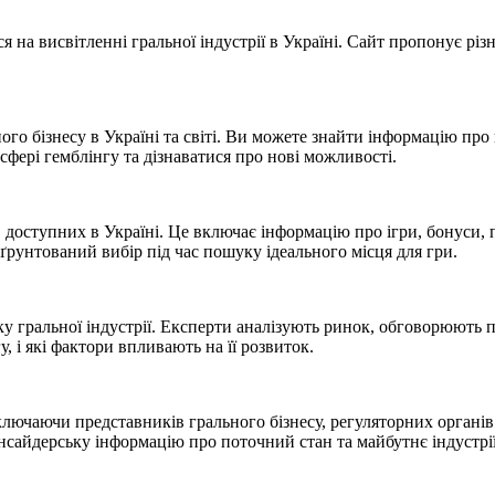
я на висвітленні гральної індустрії в Україні. Сайт пропонує р
о бізнесу в Україні та світі. Ви можете знайти інформацію про н
 сфері гемблінгу та дізнаватися про нові можливості.
 доступних в Україні. Це включає інформацію про ігри, бонуси, 
ґрунтований вибір під час пошуку ідеального місця для гри.
у гральної індустрії. Експерти аналізують ринок, обговорюють п
, і які фактори впливають на її розвиток.
ючаючи представників грального бізнесу, регуляторних органів 
інсайдерську інформацію про поточний стан та майбутнє індустрії