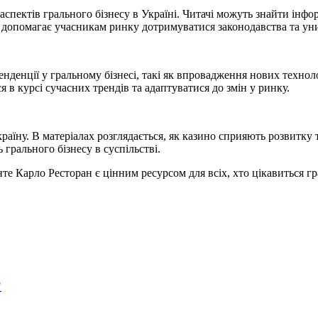
спектів грального бізнесу в Україні. Читачі можуть знайти інфо
 Це допомагає учасникам ринку дотримуватися законодавства та у
нденції у гральному бізнесі, такі як впровадження нових технол
 в курсі сучасних трендів та адаптуватися до змін у ринку.
країну. В матеріалах розглядається, як казино сприяють розвитку
грального бізнесу в суспільстві.
те Карло Ресторан є цінним ресурсом для всіх, хто цікавиться гр
?