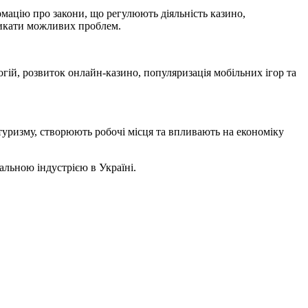
рмацію про закони, що регулюють діяльність казино,
никати можливих проблем.
огій, розвиток онлайн-казино, популяризація мобільних ігор та
 туризму, створюють робочі місця та впливають на економіку
альною індустрією в Україні.