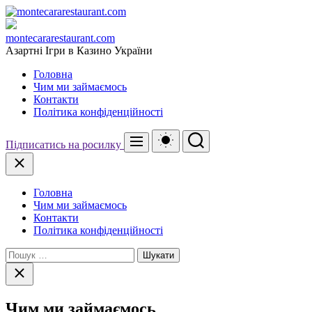
Перейти
до
вмісту
montecararestaurant.com
Азартні Ігри в Казино України
Головна
Чим ми займаємось
Контакти
Політика конфіденційності
Перемикач
Пошук
Меню
Підписатись на росилку
кольорового
режиму
Закрити
Головна
Чим ми займаємось
Контакти
Політика конфіденційності
Пошук:
Закрити
пошук
Чим ми займаємось