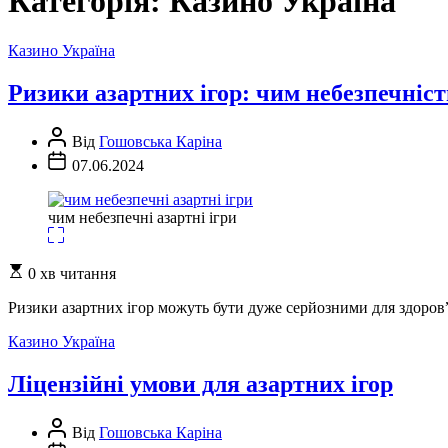
Категорія:
Казино Україна
Казино Україна
Ризики азартних ігор: чим небезпечніст
Автор
Від
Гошовська Каріна
запису
Дата
07.06.2024
запису
чим небезпечні азартні ігри
Орієнтовний
0 хв читання
час
читання
Ризики азартних ігор можуть бути дуже серйозними для здоров”
Казино Україна
Ліцензійні умови для азартних ігор
Автор
Від
Гошовська Каріна
запису