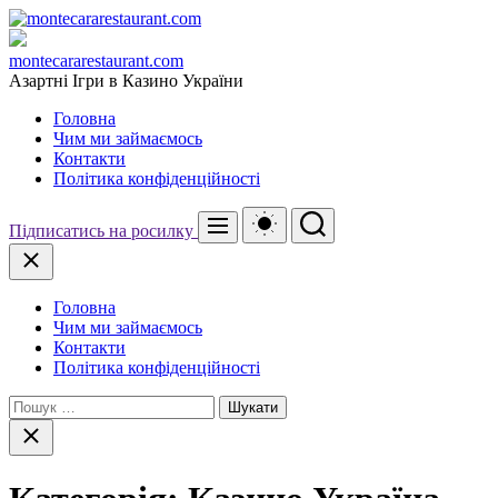
Перейти
до
вмісту
montecararestaurant.com
Азартні Ігри в Казино України
Головна
Чим ми займаємось
Контакти
Політика конфіденційності
Перемикач
Пошук
Меню
Підписатись на росилку
кольорового
режиму
Закрити
Головна
Чим ми займаємось
Контакти
Політика конфіденційності
Пошук:
Закрити
пошук