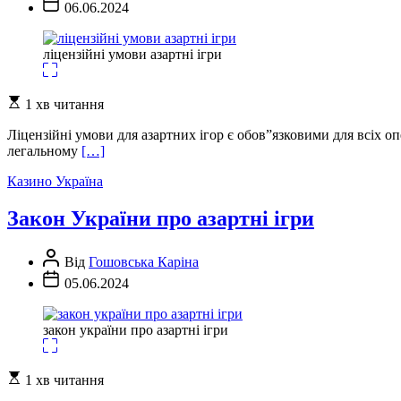
Дата
06.06.2024
запису
ліцензійні умови азартні ігри
Орієнтовний
1 хв читання
час
читання
Ліцензійні умови для азартних ігор є обов”язковими для всіх оп
легальному
[…]
Казино Україна
Закон України про азартні ігри
Автор
Від
Гошовська Каріна
запису
Дата
05.06.2024
запису
закон україни про азартні ігри
Орієнтовний
1 хв читання
час