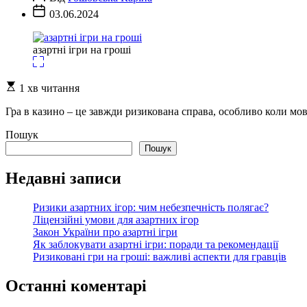
запису
Дата
03.06.2024
запису
азартні ігри на гроші
Орієнтовний
1 хв читання
час
читання
Гра в казино – це завжди ризикована справа, особливо коли мов
Пошук
Пошук
Недавні записи
Ризики азартних ігор: чим небезпечність полягає?
Ліцензійні умови для азартних ігор
Закон України про азартні ігри
Як заблокувати азартні ігри: поради та рекомендації
Ризиковані гри на гроші: важливі аспекти для гравців
Останні коментарі