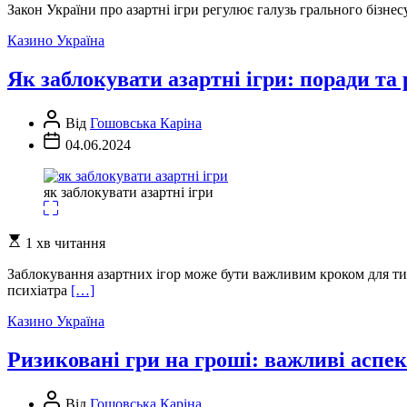
читання
Закон України про азартні ігри регулює галузь грального бізнес
Казино Україна
Як заблокувати азартні ігри: поради та
Автор
Від
Гошовська Каріна
запису
Дата
04.06.2024
запису
як заблокувати азартні ігри
Орієнтовний
1 хв читання
час
читання
Заблокування азартних ігор може бути важливим кроком для тих
психіатра
[…]
Казино Україна
Ризиковані гри на гроші: важливі аспек
Автор
Від
Гошовська Каріна